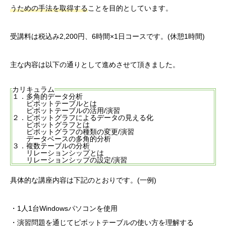
うための手法を取得する
ことを目的としています。
受講料は税込み2,200円、6時間×1日コースです。(休憩1時間)
主な内容は以下の通りとして進めさせて頂きました。
カリキュラム
１．多角的データ分析
ピボットテーブルとは
ピボットテーブルの活用/演習
２．ピボットグラフによるデータの見える化
ピボットグラフとは
ピボットグラフの種類の変更/演習
データベースの多角的分析
３．複数テーブルの分析
リレーションシップとは
リレーションシップの設定/演習
具体的な講座内容は下記のとおりです。(一例)
・1人1台Windowsパソコンを使用
・演習問題を通じてピボットテーブルの使い方を理解する